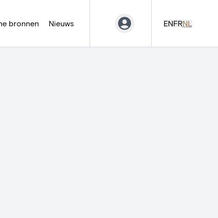
ne bronnen
Nieuws
EN
FR
NL