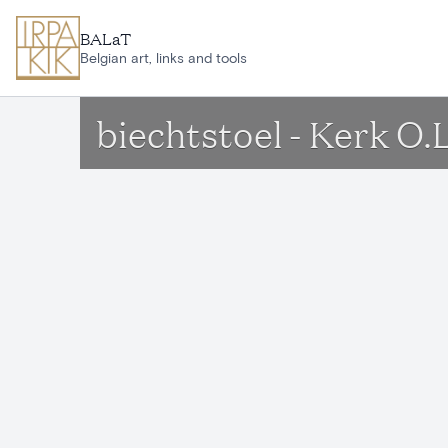
Ga naar hoofdinhoud
BALaT
Belgian art, links and tools
biechtstoel - Kerk O