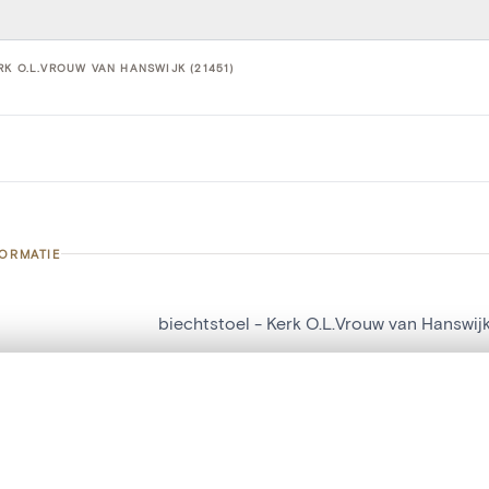
RK O.L.VROUW VAN HANSWIJK (21451)
FORMATIE
biechtstoel - Kerk O.L.Vrouw van Hanswij
nummer
21451
t een schuifbalk om ze te vergelijken — met gesynchroniseerd zoomen 
g
Kerk O.L.Vrouw van Hanswijk
het menu.
Mechelen[deelgemeente]