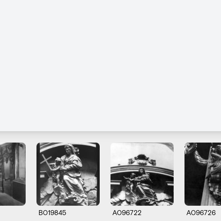
B019845
A096722
A096726