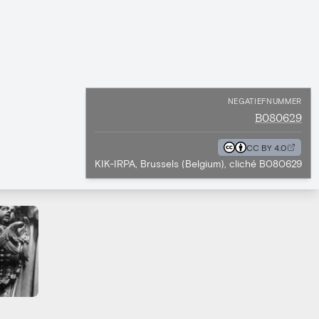
NEGATIEFNUMMER
B080629
CC BY 4.0
KIK-IRPA, Brussels (Belgium), cliché B080629