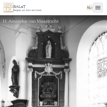
Ga naar hoofdinhoud
BALaT
NL
˅
Belgian art, links and tools
H. Amandus van Maastricht