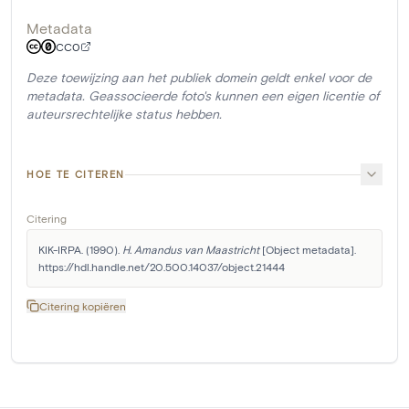
Metadata
CC0
Deze toewijzing aan het publiek domein geldt enkel voor de
metadata. Geassocieerde foto's kunnen een eigen licentie of
auteursrechtelijke status hebben.
HOE TE CITEREN
Citering
KIK-IRPA. (1990). 
H. Amandus van Maastricht
 [Object metadata]. 
https://hdl.handle.net/20.500.14037/object.21444
Citering kopiëren