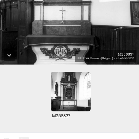
M256837
KIK-IRPA, Brussels (Belgium), cliché M256837
M256837