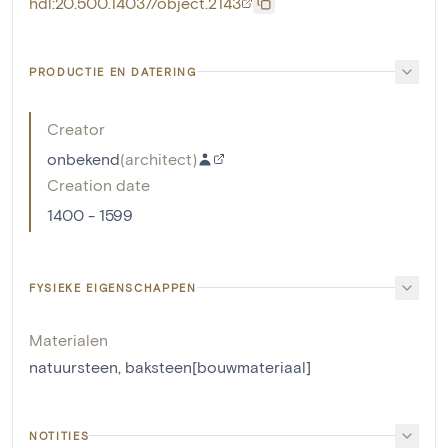
hdl:20.500.14037/object.2143
PRODUCTIE EN DATERING
Creator
onbekend
(
architect
)
Creation date
1400 - 1599
FYSIEKE EIGENSCHAPPEN
Materialen
natuursteen
,
baksteen[bouwmateriaal]
NOTITIES