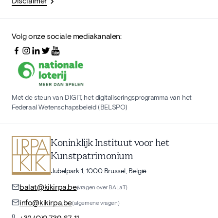
Disclaimer
Volg onze sociale mediakanalen:
Met de steun van DIGIT, het digitaliseringsprogramma van het
Federaal Wetenschapsbeleid (BELSPO)
Koninklijk Instituut voor het
Kunstpatrimonium
Jubelpark 1, 1000 Brussel, België
balat@kikirpa.be
(vragen over BALaT)
info@kikirpa.be
(algemene vragen)
+32 (0)2 739 67 11