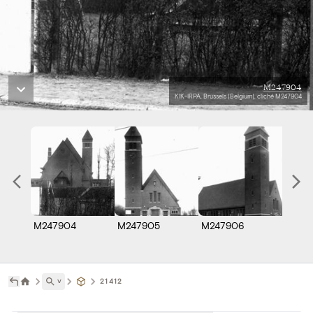
M247904
KIK-IRPA, Brussels (Belgium), cliché M247904
M247904
M247905
M247906
M247
˅
21412