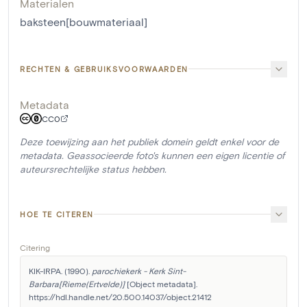
Materialen
baksteen[bouwmateriaal]
RECHTEN & GEBRUIKSVOORWAARDEN
Metadata
CC0
Deze toewijzing aan het publiek domein geldt enkel voor de
metadata. Geassocieerde foto's kunnen een eigen licentie of
auteursrechtelijke status hebben.
HOE TE CITEREN
Citering
KIK-IRPA. (1990). 
parochiekerk - Kerk Sint-
Barbara[Rieme(Ertvelde)]
 [Object metadata]. 
https://hdl.handle.net/20.500.14037/object.21412