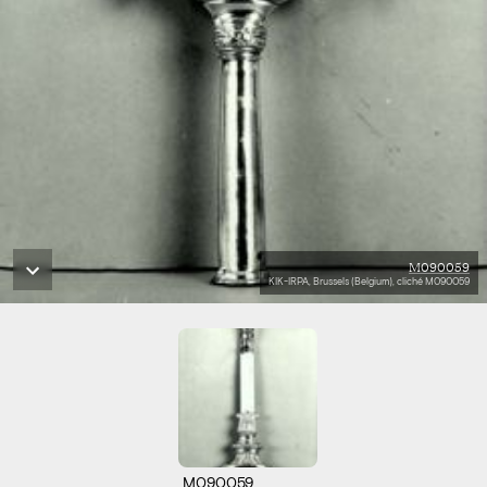
M090059
KIK-IRPA, Brussels (Belgium), cliché M090059
M090059