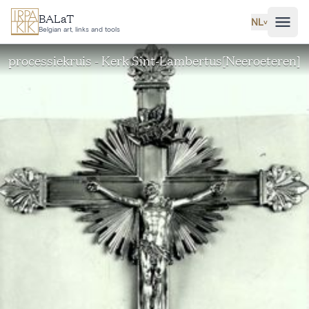
Ga naar hoofdinhoud
BALaT
NL
˅
Belgian art, links and tools
processiekruis - Kerk Sint-Lambertus[Neeroeteren]