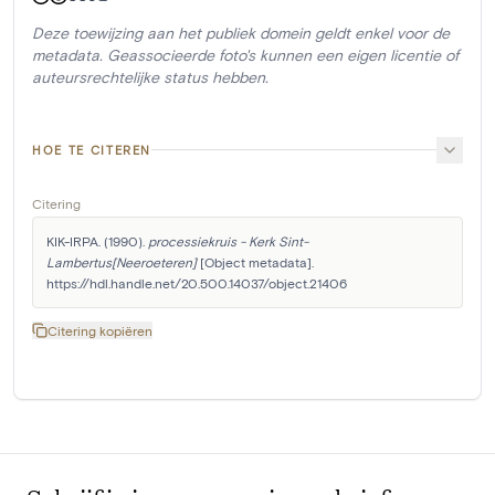
Deze toewijzing aan het publiek domein geldt enkel voor de
metadata. Geassocieerde foto's kunnen een eigen licentie of
auteursrechtelijke status hebben.
HOE TE CITEREN
Citering
KIK-IRPA. (1990). 
processiekruis - Kerk Sint-
Lambertus[Neeroeteren]
 [Object metadata]. 
https://hdl.handle.net/20.500.14037/object.21406
Citering kopiëren