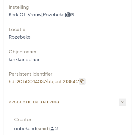
Instelling
Kerk O.L.Vrouw[Rozebeke]
Locatie
Rozebeke
Objectnaam
kerkkandelaar
Persistent identifier
hdl:20.500.14037/object.21384
PRODUCTIE EN DATERING
Creator
onbekend
(
smid
)