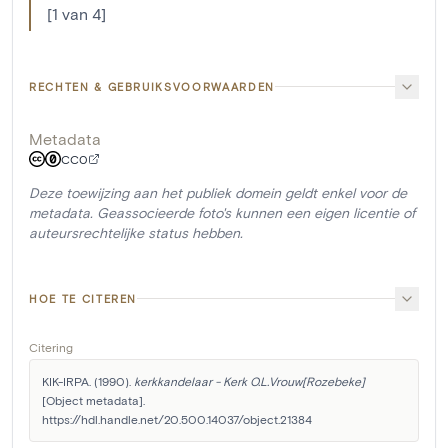
[1 van 4]
RECHTEN & GEBRUIKSVOORWAARDEN
Metadata
CC0
Deze toewijzing aan het publiek domein geldt enkel voor de
metadata. Geassocieerde foto's kunnen een eigen licentie of
auteursrechtelijke status hebben.
HOE TE CITEREN
Citering
KIK-IRPA. (1990). 
kerkkandelaar - Kerk O.L.Vrouw[Rozebeke]
[Object metadata]. 
https://hdl.handle.net/20.500.14037/object.21384