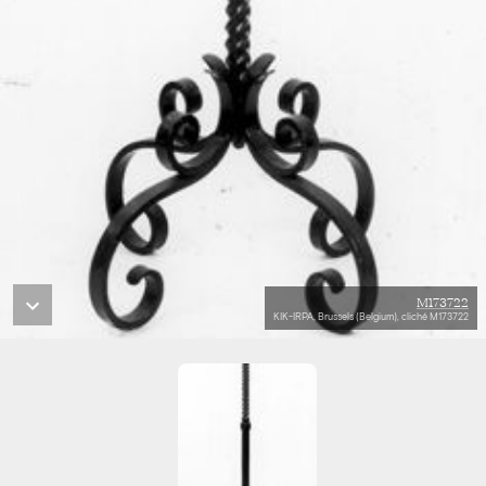
M173722
KIK-IRPA, Brussels (Belgium), cliché M173722