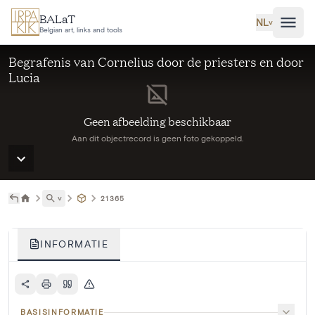
Ga naar hoofdinhoud
BALaT
NL
˅
Belgian art, links and tools
Begrafenis van Cornelius door de priesters en door
Lucia
Geen afbeelding beschikbaar
Aan dit objectrecord is geen foto gekoppeld.
˅
21365
INFORMATIE
BASISINFORMATIE