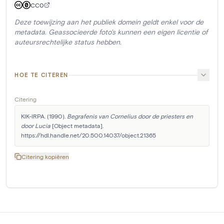
CC0
Deze toewijzing aan het publiek domein geldt enkel voor de
metadata. Geassocieerde foto's kunnen een eigen licentie of
auteursrechtelijke status hebben.
HOE TE CITEREN
Citering
KIK-IRPA. (1990). 
Begrafenis van Cornelius door de priesters en 
door Lucia
 [Object metadata]. 
https://hdl.handle.net/20.500.14037/object.21365
Citering kopiëren