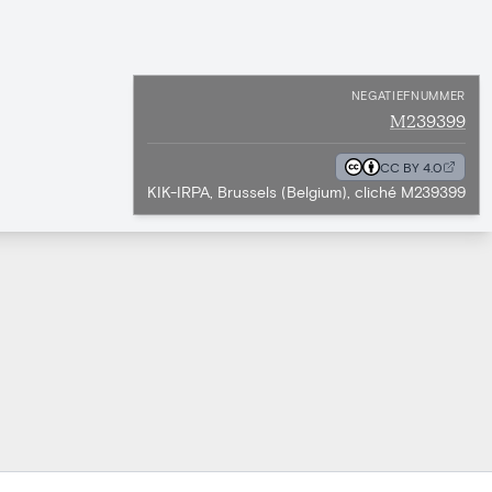
NEGATIEFNUMMER
M239399
CC BY 4.0
KIK-IRPA, Brussels (Belgium), cliché M239399