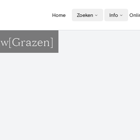
Home
Zoeken
Info
Onli
uw[Grazen]