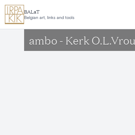
Ga naar hoofdinhoud
BALaT
Belgian art, links and tools
ambo - Kerk O.L.Vro