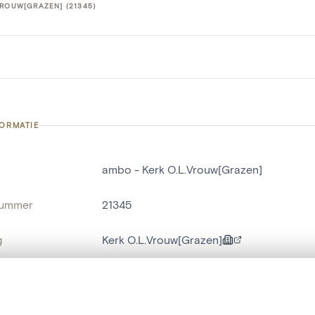
VROUW[GRAZEN] (21345)
FORMATIE
ambo - Kerk O.L.Vrouw[Grazen]
nummer
21345
g
Kerk O.L.Vrouw[Grazen]
Geetbets[deelgemeente]
t een schuifbalk om ze te vergelijken — met gesynchroniseerd zoomen 
naam
ambo
,
preekstoel