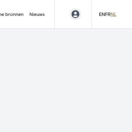
ne bronnen
Nieuws
EN
FR
NL