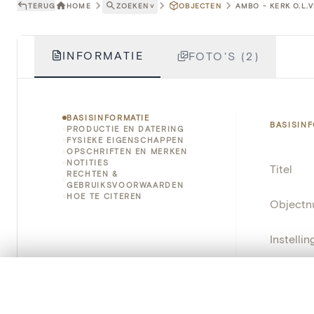
TERUG
HOME
ZOEKEN
˅
OBJECTEN
AMBO - KERK O.L.
INFORMATIE
FOTO'S (2)
BASISINFORMATIE
BASISIN
PRODUCTIE EN DATERING
FYSIEKE EIGENSCHAPPEN
OPSCHRIFTEN EN MERKEN
NOTITIES
Titel
RECHTEN &
GEBRUIKSVOORWAARDEN
HOE TE CITEREN
Object
Instellin
Locatie
0/50 foto's
VERGELIJKINGSSET
Zet je afbeeldingen naast elkaar, gelaagd of me
Object