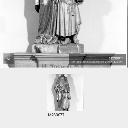
M239977
KIK-IRPA, Brussels (Belgium), cliché M239977
M239977