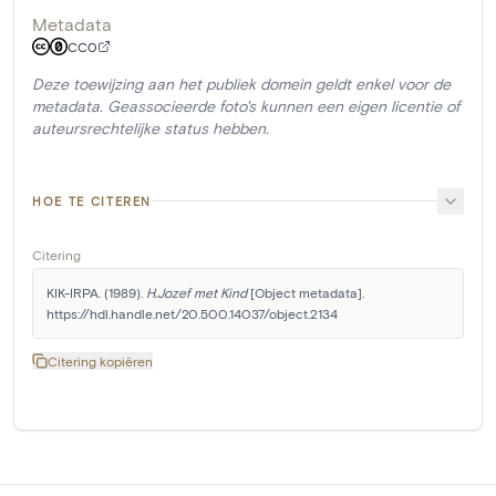
Metadata
CC0
Deze toewijzing aan het publiek domein geldt enkel voor de
metadata. Geassocieerde foto's kunnen een eigen licentie of
auteursrechtelijke status hebben.
HOE TE CITEREN
Citering
KIK-IRPA. (1989). 
H.Jozef met Kind
 [Object metadata]. 
https://hdl.handle.net/20.500.14037/object.2134
Citering kopiëren