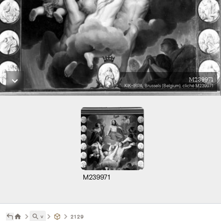
M239971
KIK-IRPA, Brussels (Belgium), cliché M239971
M239971
˅
2129