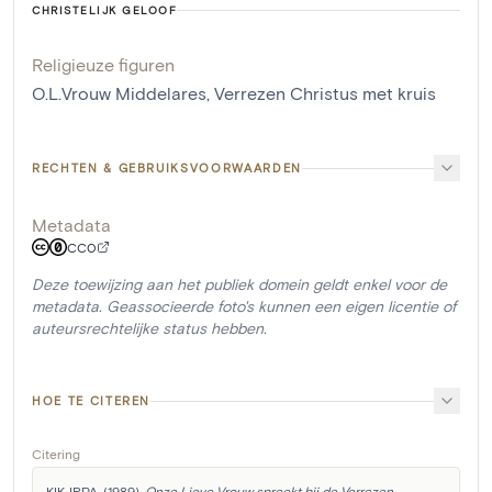
CHRISTELIJK GELOOF
Religieuze figuren
O.L.Vrouw Middelares
,
Verrezen Christus met kruis
RECHTEN & GEBRUIKSVOORWAARDEN
Metadata
CC0
Deze toewijzing aan het publiek domein geldt enkel voor de
metadata. Geassocieerde foto's kunnen een eigen licentie of
auteursrechtelijke status hebben.
HOE TE CITEREN
Citering
KIK-IRPA. (1989). 
Onze Lieve Vrouw spreekt bij de Verrezen 