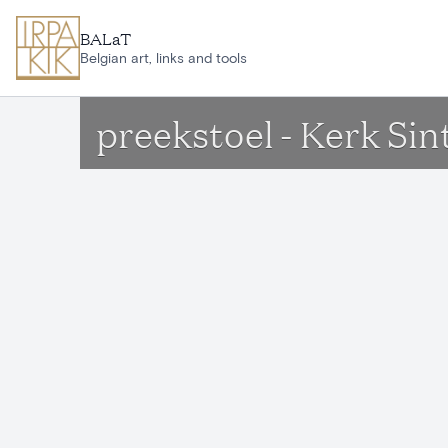
Ga naar hoofdinhoud
BALaT
Belgian art, links and tools
preekstoel - Kerk Si