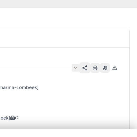
atharina-Lombeek]
beek]