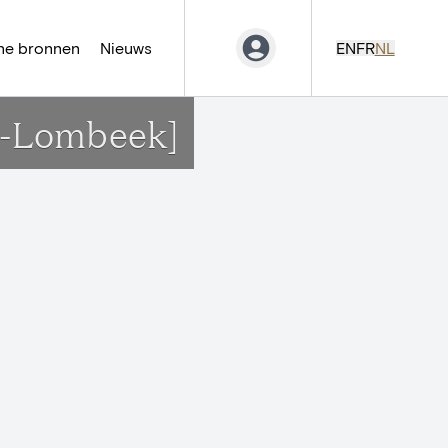
ne bronnen
Nieuws
EN
FR
NL
na-Lombeek]