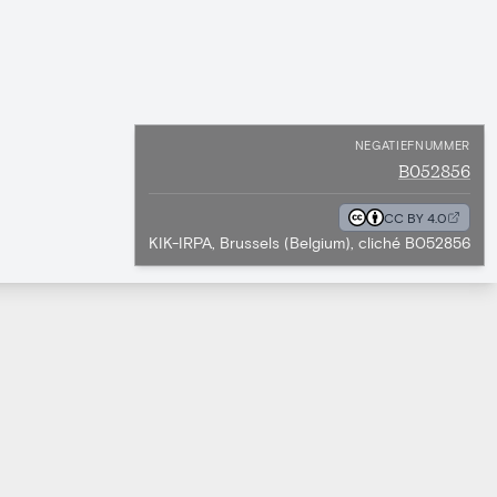
NEGATIEFNUMMER
B052856
CC BY 4.0
KIK-IRPA, Brussels (Belgium), cliché B052856