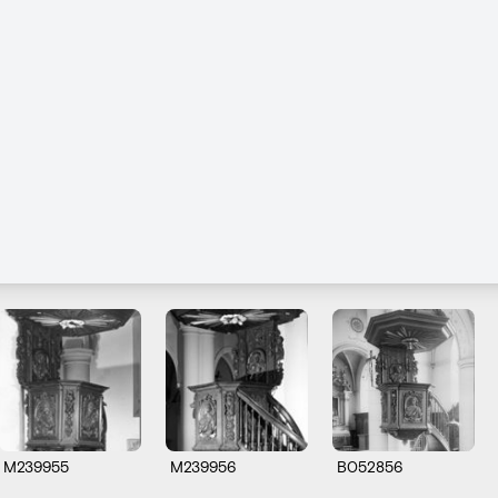
M239955
M239956
B052856