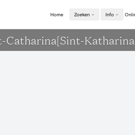
Home
Zoeken
Info
Onli
nt-Catharina[Sint-Kathari