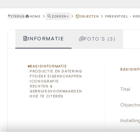
TERUG
HOME
ZOEKEN
˅
OBJECTEN
PREEKSTOEL - KER
INFORMATIE
FOTO'S (3)
BASISINFORMATIE
BASISIN
PRODUCTIE EN DATERING
FYSIEKE EIGENSCHAPPEN
ICONOGRAFIE
RECHTEN &
Titel
GEBRUIKSVOORWAARDEN
HOE TE CITEREN
Object
Instellin
Locatie