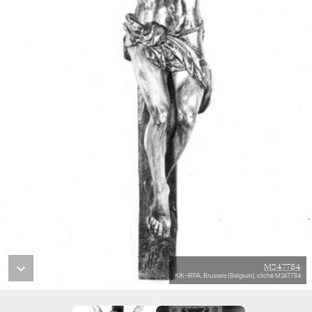
M247784
KIK-IRPA, Brussels (Belgium), cliché M247784