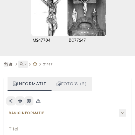
M247784
B077247
˅
21187
INFORMATIE
FOTO'S (2)
BASISINFORMATIE
Titel