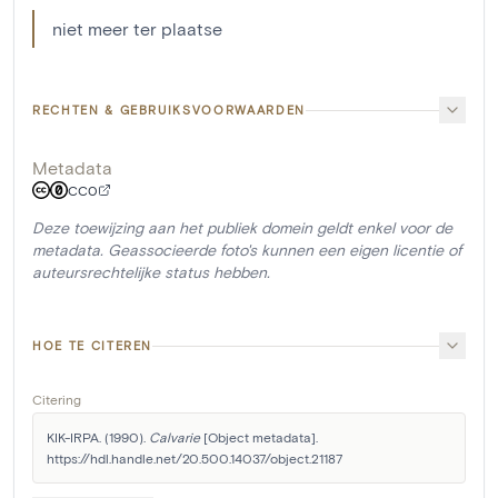
niet meer ter plaatse
RECHTEN & GEBRUIKSVOORWAARDEN
Metadata
CC0
Deze toewijzing aan het publiek domein geldt enkel voor de
metadata. Geassocieerde foto's kunnen een eigen licentie of
auteursrechtelijke status hebben.
HOE TE CITEREN
Citering
KIK-IRPA. (1990). 
Calvarie
 [Object metadata]. 
https://hdl.handle.net/20.500.14037/object.21187