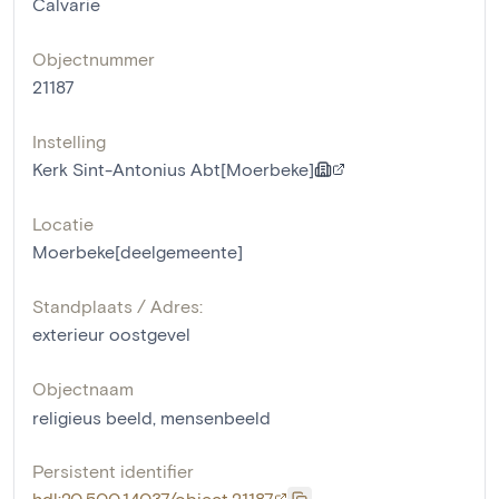
Calvarie
Objectnummer
21187
Instelling
Kerk Sint-Antonius Abt[Moerbeke]
Locatie
Moerbeke[deelgemeente]
Standplaats / Adres:
exterieur oostgevel
Objectnaam
religieus beeld
,
mensenbeeld
Persistent identifier
hdl:20.500.14037/object.21187