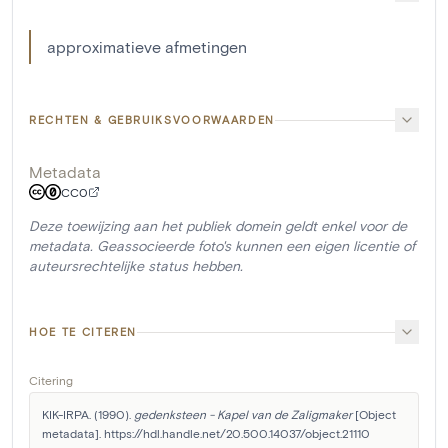
approximatieve afmetingen
RECHTEN & GEBRUIKSVOORWAARDEN
Metadata
CC0
Deze toewijzing aan het publiek domein geldt enkel voor de
metadata. Geassocieerde foto's kunnen een eigen licentie of
auteursrechtelijke status hebben.
HOE TE CITEREN
Citering
KIK-IRPA. (1990). 
gedenksteen - Kapel van de Zaligmaker
 [Object 
metadata]. https://hdl.handle.net/20.500.14037/object.21110