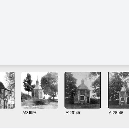
A131997
A126145
A126146