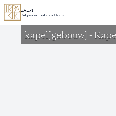
Ga naar hoofdinhoud
BALaT
Belgian art, links and tools
kapel[gebouw] - Kape