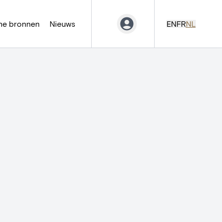
ne bronnen
Nieuws
EN
FR
NL