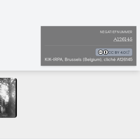
NEGATIEFNUMMER
A126145
CC BY 4.0
KIK-IRPA, Brussels (Belgium), cliché A126145