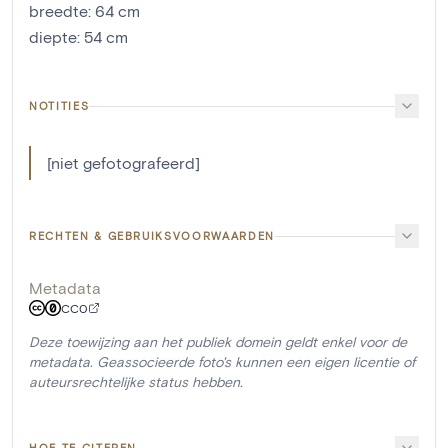
breedte
:
64
cm
diepte
:
54
cm
NOTITIES
[niet gefotografeerd]
RECHTEN & GEBRUIKSVOORWAARDEN
Metadata
CC0
Deze toewijzing aan het publiek domein geldt enkel voor de
metadata. Geassocieerde foto's kunnen een eigen licentie of
auteursrechtelijke status hebben.
HOE TE CITEREN