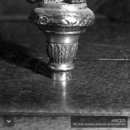
A067120
KIK-IRPA, Brussels (Belgium), cliché A067120