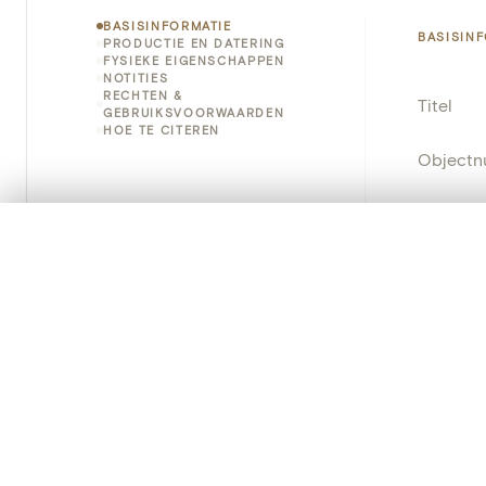
BASISINFORMATIE
BASISIN
PRODUCTIE EN DATERING
FYSIEKE EIGENSCHAPPEN
NOTITIES
RECHTEN &
Titel
GEBRUIKSVOORWAARDEN
HOE TE CITEREN
Object
Instellin
0/50 foto's
VERGELIJKINGSSET
Locatie
Zet je afbeeldingen naast elkaar, gelaagd of me
Je kunt deze set altijd opnieuw openen via “Mijn set” in 
Object
Je vergelijki
Persisten
Alles wissen