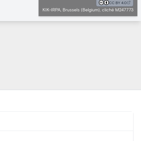
CC BY 4.0
KIK-IRPA, Brussels (Belgium), cliché M247773