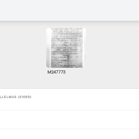
M247773
LLELMUS (21055)