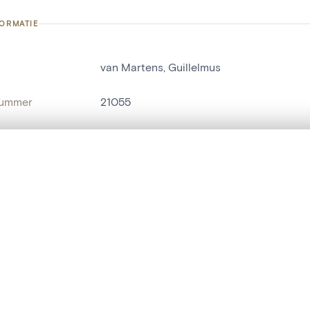
FORMATIE
van Martens, Guillelmus
nummer
21055
g
Kerk Sint-Antonius Abt[Moerbeke]
Moerbeke[deelgemeente]
t een schuifbalk om ze te vergelijken — met gesynchroniseerd zoomen 
het menu.
naam
grafzerk
ngsset is leeg. Voeg foto's toe vanuit zoekresultaten of detailpagina's o
t identifier
hdl:20.500.14037/object.21055