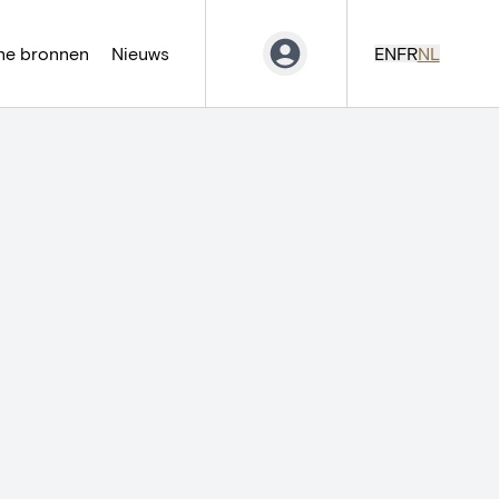
ne bronnen
Nieuws
EN
FR
NL