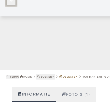
TERUG
HOME
ZOEKEN
˅
OBJECTEN
VAN MARTENS, GUI
INFORMATIE
FOTO'S (1)