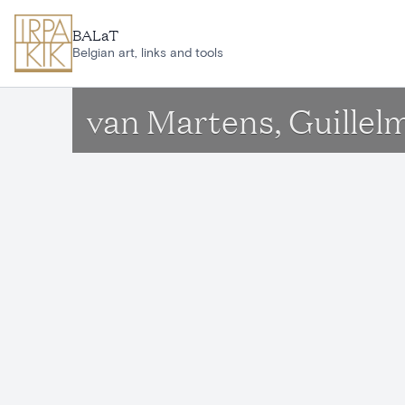
Ga naar hoofdinhoud
BALaT
Belgian art, links and tools
van Martens, Guillel