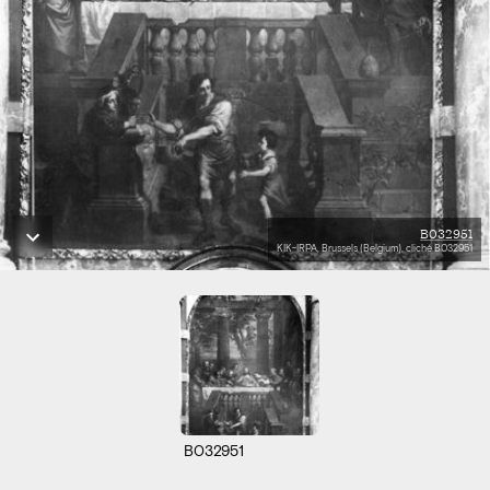
B032951
KIK-IRPA, Brussels (Belgium), cliché B032951
B032951