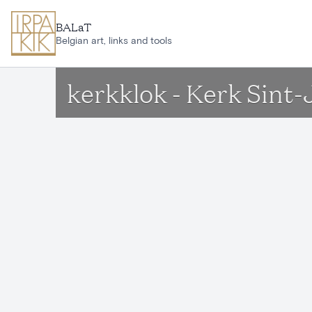
Ga naar hoofdinhoud
BALaT
Belgian art, links and tools
kerkklok - Kerk Sint