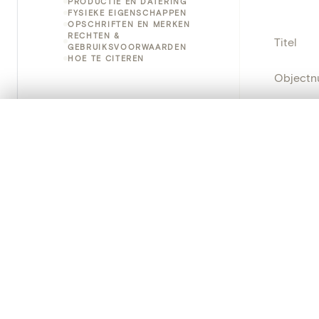
PRODUCTIE EN DATERING
FYSIEKE EIGENSCHAPPEN
OPSCHRIFTEN EN MERKEN
RECHTEN &
Titel
GEBRUIKSVOORWAARDEN
HOE TE CITEREN
Object
Instellin
0/50 foto's
VERGELIJKINGSSET
Zet je afbeeldingen naast elkaar, gelaagd of me
Locatie
Je kunt deze set altijd opnieuw openen via “Mijn set” in 
Object
Je vergelijki
Persisten
Alles wissen
PRODUCT