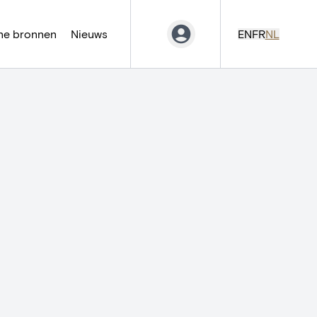
ne bronnen
Nieuws
EN
FR
NL