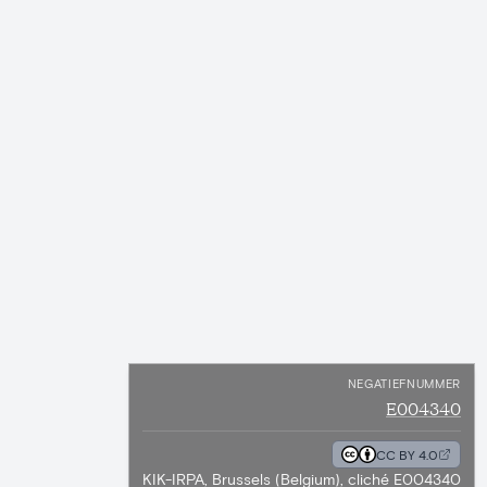
NEGATIEFNUMMER
E004340
CC BY 4.0
KIK-IRPA, Brussels (Belgium), cliché E004340