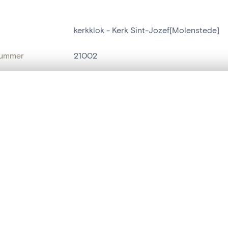
kerkklok - Kerk Sint-Jozef[Molenstede]
nummer
21002
g
Kerk Sint-Jozef[Molenstede]
t een schuifbalk om ze te vergelijken — met gesynchroniseerd zoomen 
Molenstede
het menu.
naam
kerkklok
ngsset is leeg. Voeg foto's toe vanuit zoekresultaten of detailpagina's o
t identifier
hdl:20.500.14037/object.21002
IE EN DATERING