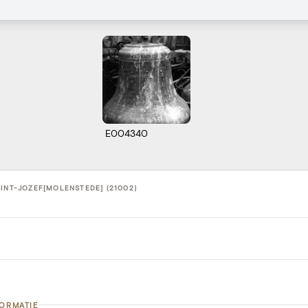
E004340
SINT-JOZEF[MOLENSTEDE] (21002)
FORMATIE