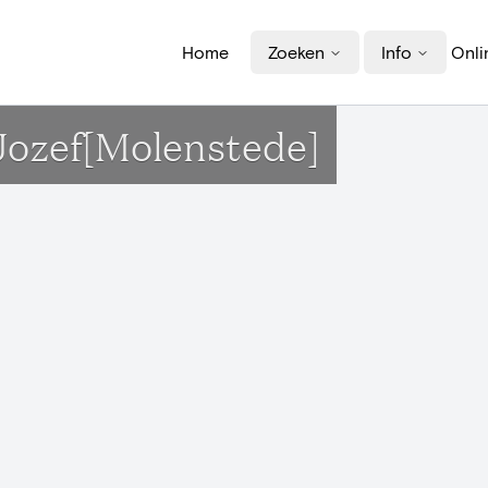
Home
Zoeken
Info
Onli
-Jozef[Molenstede]