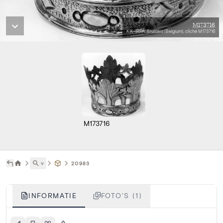
M173716
KIK-IRPA, Brussels (Belgium), cliché M173716
M173716
˅
20983
INFORMATIE
FOTO'S (1)