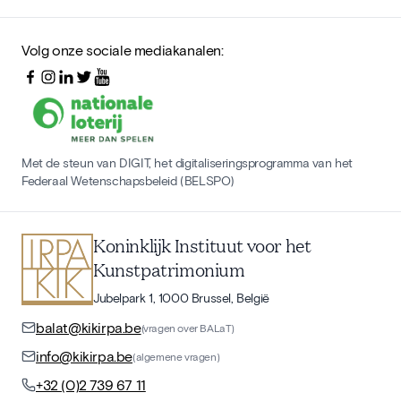
Volg onze sociale mediakanalen:
Met de steun van DIGIT, het digitaliseringsprogramma van het
Federaal Wetenschapsbeleid (BELSPO)
Koninklijk Instituut voor het
Kunstpatrimonium
Jubelpark 1, 1000 Brussel, België
balat@kikirpa.be
(vragen over BALaT)
info@kikirpa.be
(algemene vragen)
+32 (0)2 739 67 11