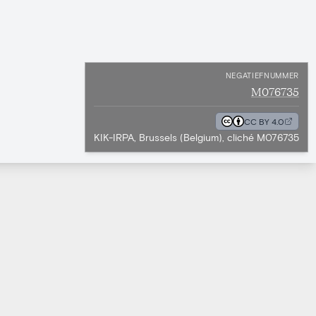
NEGATIEFNUMMER
M076735
CC BY 4.0
KIK-IRPA, Brussels (Belgium), cliché M076735