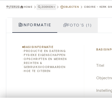
TERUG
HOME
ZOEKEN
˅
OBJECTEN
CIBORIE - KERK S
INFORMATIE
FOTO'S (1)
BASISINFORMATIE
BASISIN
PRODUCTIE EN DATERING
FYSIEKE EIGENSCHAPPEN
OPSCHRIFTEN EN MERKEN
RECHTEN &
Titel
GEBRUIKSVOORWAARDEN
HOE TE CITEREN
Object
Instellin
Locatie
0/50 foto's
VERGELIJKINGSSET