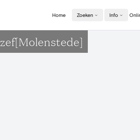
Home
Zoeken
Info
Onli
ozef[Molenstede]