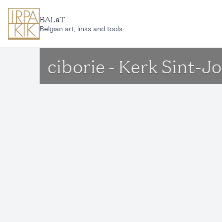
Ga naar hoofdinhoud
BALaT
Belgian art, links and tools
ciborie - Kerk Sint-J