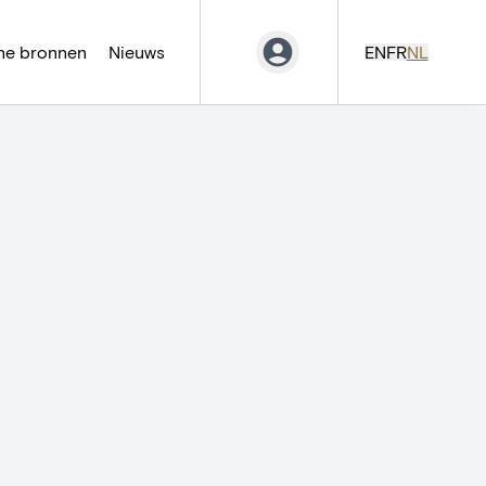
ne bronnen
Nieuws
EN
FR
NL