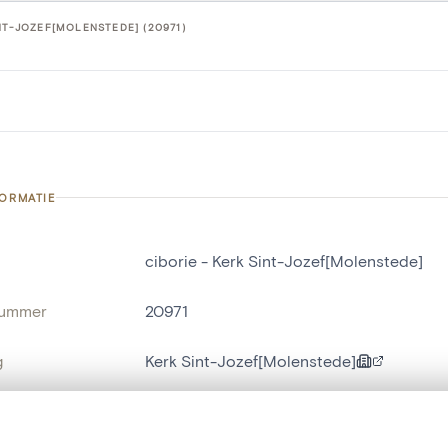
INT-JOZEF[MOLENSTEDE] (20971)
FORMATIE
ciborie - Kerk Sint-Jozef[Molenstede]
nummer
20971
g
Kerk Sint-Jozef[Molenstede]
Molenstede