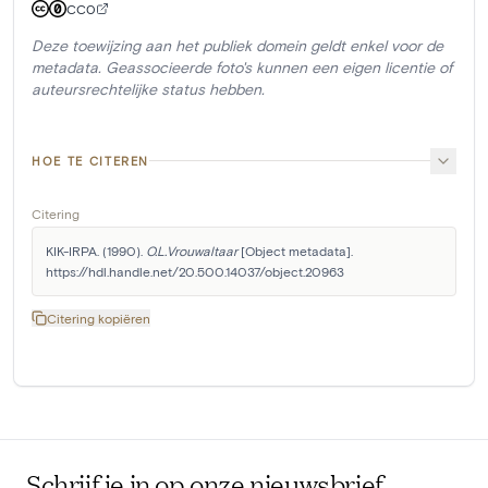
CC0
Deze toewijzing aan het publiek domein geldt enkel voor de
metadata. Geassocieerde foto's kunnen een eigen licentie of
auteursrechtelijke status hebben.
HOE TE CITEREN
Citering
KIK-IRPA. (1990). 
O.L.Vrouwaltaar
 [Object metadata]. 
https://hdl.handle.net/20.500.14037/object.20963
Citering kopiëren
Schrijf je in op onze nieuwsbrief