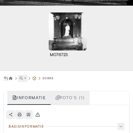
M076723
˅
20963
INFORMATIE
FOTO'S (1)
BASISINFORMATIE