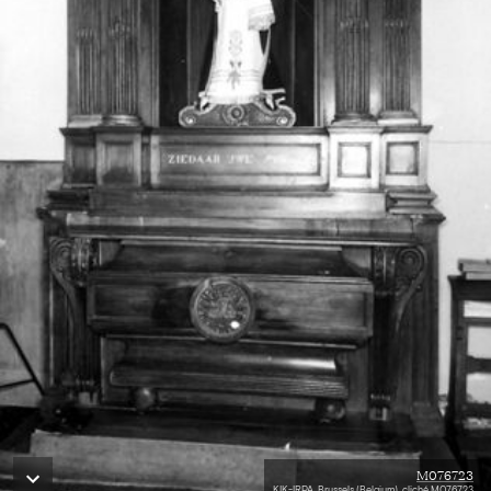
M076723
KIK-IRPA, Brussels (Belgium), cliché M076723