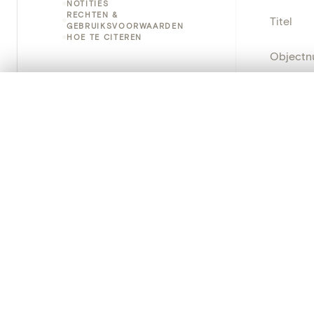
NOTITIES
RECHTEN &
Titel
GEBRUIKSVOORWAARDEN
HOE TE CITEREN
Object
Instellin
0/50 foto's
VERGELIJKINGSSET
Zet je afbeeldingen naast elkaar, gelaagd of me
Locatie
Je kunt deze set altijd opnieuw openen via “Mijn set” in 
Object
Je vergelijki
Persisten
Alles wissen
PRODUCT