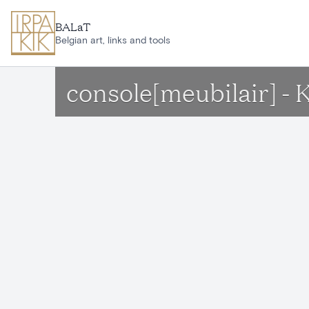
Ga naar hoofdinhoud
BALaT
Belgian art, links and tools
console[meubilair] - 