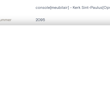
console[meubilair] - Kerk Sint-Paulus[Opw
nummer
2095
g
Kerk Sint-Paulus[Opwijk]
t een schuifbalk om ze te vergelijken — met gesynchroniseerd zoomen 
Opwijk[deelgemeente]
het menu.
naam
console[meubilair]
ngsset is leeg. Voeg foto's toe vanuit zoekresultaten of detailpagina's o
t identifier
hdl:20.500.14037/object.2095
IE EN DATERING