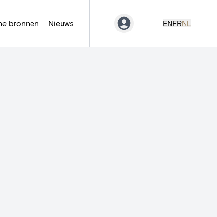
ne bronnen
Nieuws
EN
FR
NL