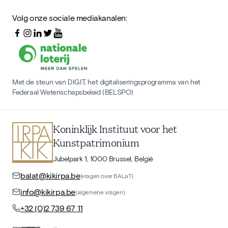
Volg onze sociale mediakanalen:
Met de steun van DIGIT, het digitaliseringsprogramma van het
Federaal Wetenschapsbeleid (BELSPO)
Koninklijk Instituut voor het
Kunstpatrimonium
Jubelpark 1, 1000 Brussel, België
balat@kikirpa.be
(vragen over BALaT)
info@kikirpa.be
(algemene vragen)
+32 (0)2 739 67 11