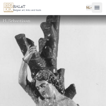
Ga naar hoofdinhoud
BALaT
NL
˅
Belgian art, links and tools
H. Sebastiaan