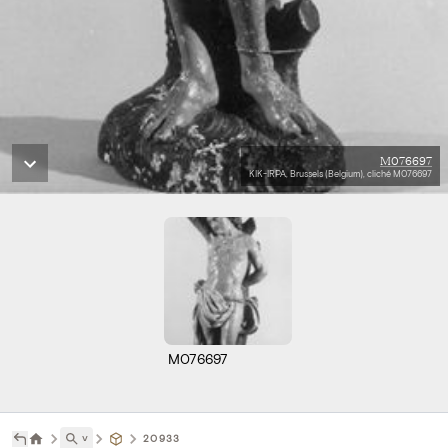
M076697
KIK-IRPA, Brussels (Belgium), cliché M076697
M076697
˅
20933