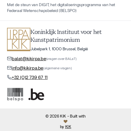
Met de steun van DIGIT, het digitaliseringsprogramma van het
Federaal Wetenschapsbeleid (BELSPO)
Koninklijk Instituut voor het
Kunstpatrimonium
Jubelpark 1, 1000 Brussel, België
balat@kikirpa.be
(vragen over BALaT)
info@kikirpa.be
(algemene vragen)
+32 (0)2 739 67 11
©
2026
KIK
- Built with
by
KIK