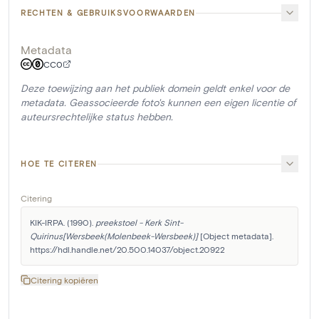
RECHTEN & GEBRUIKSVOORWAARDEN
Metadata
CC0
Deze toewijzing aan het publiek domein geldt enkel voor de
metadata. Geassocieerde foto's kunnen een eigen licentie of
auteursrechtelijke status hebben.
HOE TE CITEREN
Citering
KIK-IRPA. (1990). 
preekstoel - Kerk Sint-
Quirinus[Wersbeek(Molenbeek-Wersbeek)]
 [Object metadata]. 
https://hdl.handle.net/20.500.14037/object.20922
Citering kopiëren