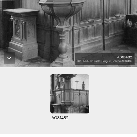
A081482
KIK-IRPA, Brussels (Belgium), cliché A081482
A081482