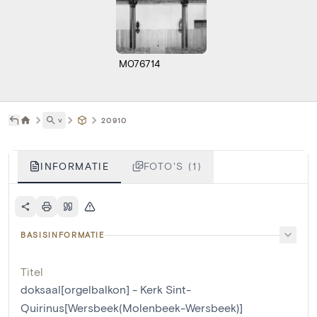
M076714
˅
20910
INFORMATIE
FOTO'S (1)
BASISINFORMATIE
Titel
doksaal[orgelbalkon] - Kerk Sint-
Quirinus[Wersbeek(Molenbeek-Wersbeek)]