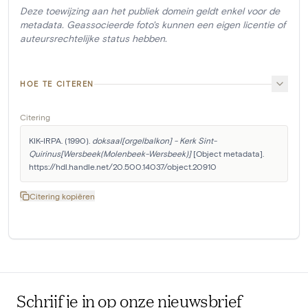
Deze toewijzing aan het publiek domein geldt enkel voor de
metadata. Geassocieerde foto's kunnen een eigen licentie of
auteursrechtelijke status hebben.
HOE TE CITEREN
Citering
KIK-IRPA. (1990). 
doksaal[orgelbalkon] - Kerk Sint-
Quirinus[Wersbeek(Molenbeek-Wersbeek)]
 [Object metadata]. 
https://hdl.handle.net/20.500.14037/object.20910
Citering kopiëren
Schrijf je in op onze nieuwsbrief