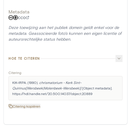
Metadata
CC0
Deze toewijzing aan het publiek domein geldt enkel voor de
metadata. Geassocieerde foto's kunnen een eigen licentie of
auteursrechtelijke status hebben.
HOE TE CITEREN
Citering
KIK-IRPA. (1990). 
chrismatorium - Kerk Sint-
Quirinus[Wersbeek(Molenbeek-Wersbeek)]
 [Object metadata]. 
https://hdl.handle.net/20.500.14037/object.20889
Citering kopiëren