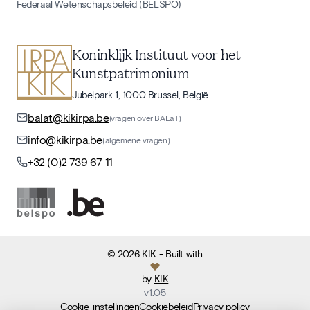
Federaal Wetenschapsbeleid (BELSPO)
Koninklijk Instituut voor het
Kunstpatrimonium
Jubelpark 1, 1000 Brussel, België
balat@kikirpa.be
(vragen over BALaT)
info@kikirpa.be
(algemene vragen)
+32 (0)2 739 67 11
©
2026
KIK
- Built with
by
KIK
v
1.05
Cookie-instellingen
Cookiebeleid
Privacy policy