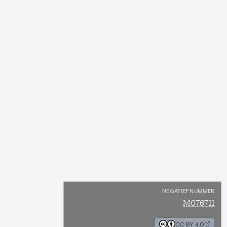
NEGATIEFNUMMER
M076711
CC BY 4.0