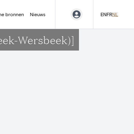
ne bronnen
Nieuws
EN
FR
NL
beek-Wersbeek)]