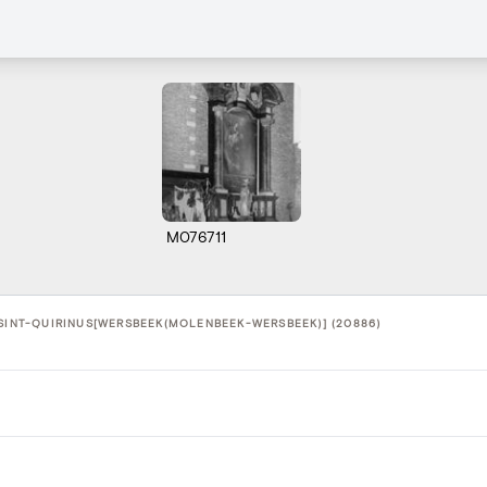
M076711
 SINT-QUIRINUS[WERSBEEK(MOLENBEEK-WERSBEEK)] (20886)