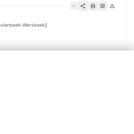
(Molenbeek-Wersbeek)]
-Wersbeek)]
en verschuiven.
m te beginnen.
Vergelijken in expertviewer