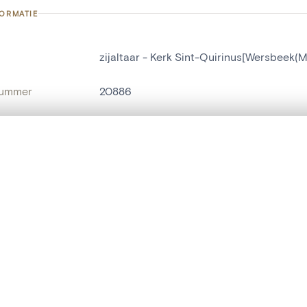
FORMATIE
zijaltaar - Kerk Sint-Quirinus[Wersbeek
nummer
20886
g
Kerk Sint-Quirinus[Wersbeek(Molenbeek
Molenbeek-Wersbeek
t een schuifbalk om ze te vergelijken — met gesynchroniseerd zoomen 
het menu.
ats / Adres:
zijbeuk zuid
ngsset is leeg. Voeg foto's toe vanuit zoekresultaten of detailpagina's o
naam
zijaltaar
,
portiekaltaar
t identifier
hdl:20.500.14037/object.20886