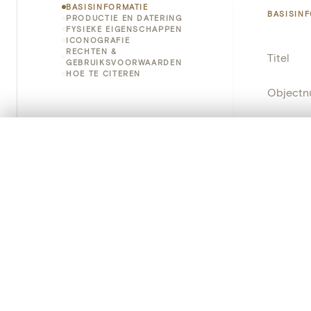
BASISINFORMATIE
BASISIN
PRODUCTIE EN DATERING
FYSIEKE EIGENSCHAPPEN
ICONOGRAFIE
RECHTEN &
Titel
GEBRUIKSVOORWAARDEN
HOE TE CITEREN
Object
Instellin
0/50 foto's
VERGELIJKINGSSET
Locatie
Zet je afbeeldingen naast elkaar, gelaagd of me
Je kunt deze set altijd opnieuw openen via “Mijn set” in 
Standpla
Je vergelijki
Object
Alles wissen
Persisten