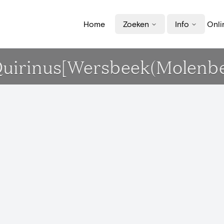
Home
Zoeken
Info
Onli
t-Quirinus[Wersbeek(Molen