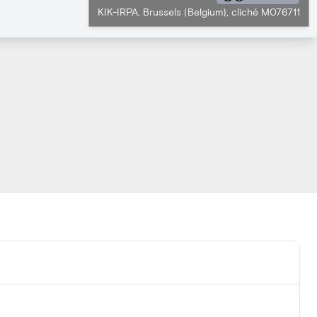
KIK-IRPA, Brussels (Belgium), cliché M076711