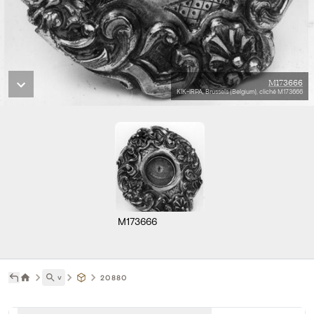
M173666
KIK-IRPA, Brussels (Belgium), cliché M173666
M173666
˅
20880