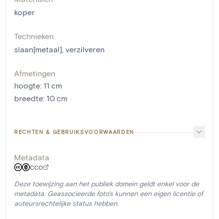
koper
Technieken
slaan[metaal]
,
verzilveren
Afmetingen
hoogte
:
11
cm
breedte
:
10
cm
RECHTEN & GEBRUIKSVOORWAARDEN
Metadata
CC0
Deze toewijzing aan het publiek domein geldt enkel voor de
metadata. Geassocieerde foto's kunnen een eigen licentie of
auteursrechtelijke status hebben.