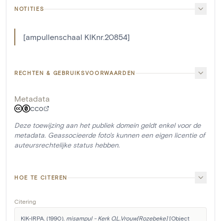
NOTITIES
[ampullenschaal KIKnr.20854]
RECHTEN & GEBRUIKSVOORWAARDEN
Metadata
CC0
Deze toewijzing aan het publiek domein geldt enkel voor de
metadata. Geassocieerde foto's kunnen een eigen licentie of
auteursrechtelijke status hebben.
HOE TE CITEREN
Citering
KIK-IRPA. (1990). 
misampul - Kerk O.L.Vrouw[Rozebeke]
 [Object 