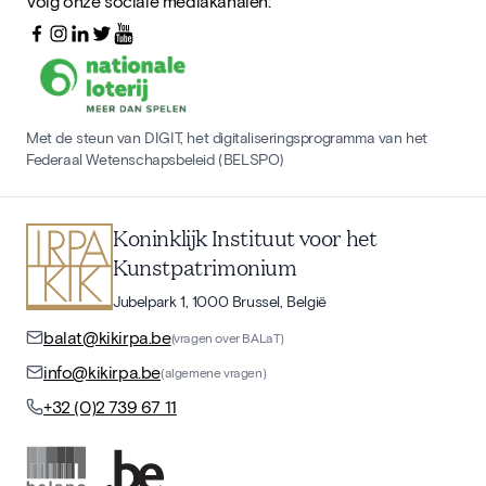
Volg onze sociale mediakanalen:
Met de steun van DIGIT, het digitaliseringsprogramma van het
Federaal Wetenschapsbeleid (BELSPO)
Koninklijk Instituut voor het
Kunstpatrimonium
Jubelpark 1, 1000 Brussel, België
balat@kikirpa.be
(vragen over BALaT)
info@kikirpa.be
(algemene vragen)
+32 (0)2 739 67 11