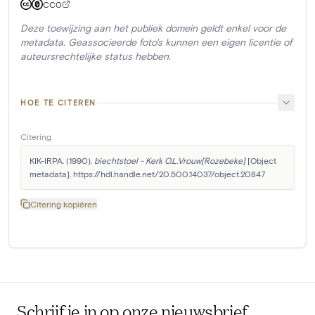
CC0
Deze toewijzing aan het publiek domein geldt enkel voor de
metadata. Geassocieerde foto's kunnen een eigen licentie of
auteursrechtelijke status hebben.
HOE TE CITEREN
Citering
KIK-IRPA. (1990). 
biechtstoel - Kerk O.L.Vrouw[Rozebeke]
 [Object 
metadata]. https://hdl.handle.net/20.500.14037/object.20847
Citering kopiëren
Schrijf je in op onze nieuwsbrief