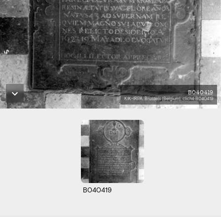
B040419
KIK-IRPA, Brussels (Belgium), cliché B040419
B040419