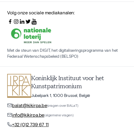
Volg onze sociale mediakanalen:
Met de steun van DIGIT, het digitaliseringsprogramma van het
Federaal Wetenschapsbeleid (BELSPO)
Koninklijk Instituut voor het
Kunstpatrimonium
Jubelpark 1, 1000 Brussel, België
balat@kikirpa.be
(vragen over BALaT)
info@kikirpa.be
(algemene vragen)
+32 (0)2 739 67 11