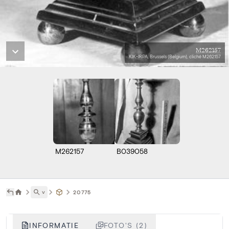
M262157
KIK-IRPA, Brussels (Belgium), cliché M262157
M262157
B039058
˅
20775
INFORMATIE
FOTO'S (2)