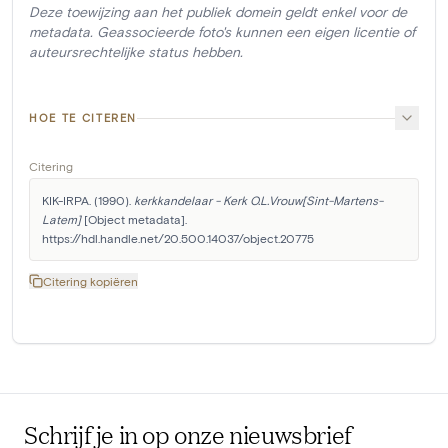
Deze toewijzing aan het publiek domein geldt enkel voor de
metadata. Geassocieerde foto's kunnen een eigen licentie of
auteursrechtelijke status hebben.
HOE TE CITEREN
Citering
KIK-IRPA. (1990). 
kerkkandelaar - Kerk O.L.Vrouw[Sint-Martens-
Latem]
 [Object metadata]. 
https://hdl.handle.net/20.500.14037/object.20775
Citering kopiëren
Schrijf je in op onze nieuwsbrief