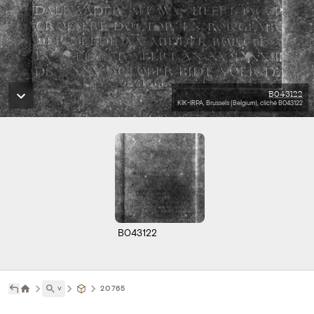
B043122
KIK-IRPA, Brussels (Belgium), cliché B043122
B043122
˅
20765