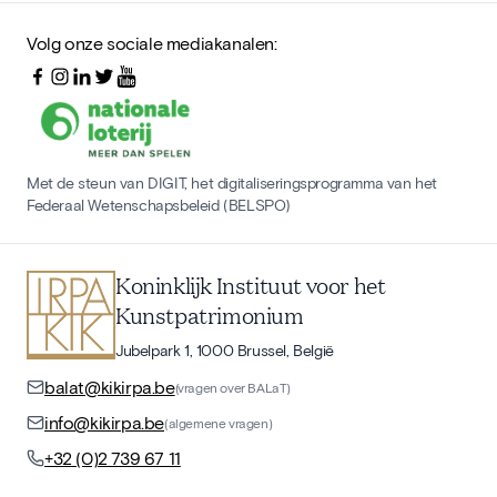
Volg onze sociale mediakanalen:
Met de steun van DIGIT, het digitaliseringsprogramma van het
Federaal Wetenschapsbeleid (BELSPO)
Koninklijk Instituut voor het
Kunstpatrimonium
Jubelpark 1, 1000 Brussel, België
balat@kikirpa.be
(vragen over BALaT)
info@kikirpa.be
(algemene vragen)
+32 (0)2 739 67 11