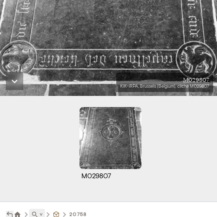
M029807
KIK-IRPA, Brussels (Belgium), cliché M029807
M029807
˅
20758