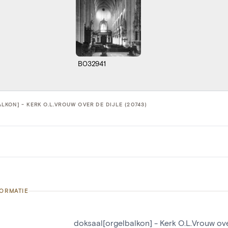
B032941
KON] - KERK O.L.VROUW OVER DE DIJLE (20743)
FORMATIE
doksaal[orgelbalkon] - Kerk O.L.Vrouw ove