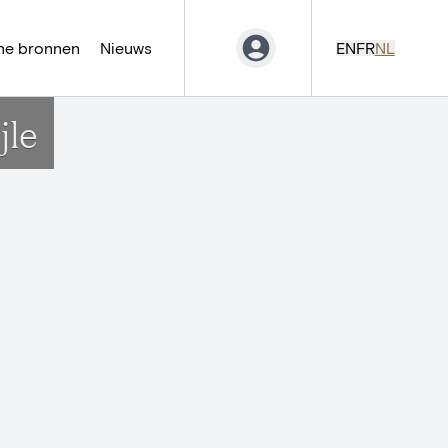
ne bronnen
Nieuws
EN
FR
NL
jle