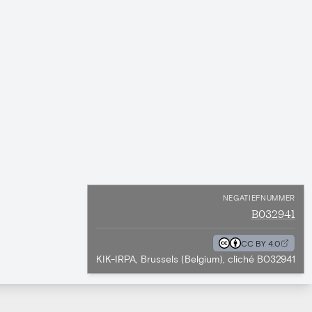
NEGATIEFNUMMER
B032941
CC BY 4.0
KIK-IRPA, Brussels (Belgium), cliché B032941