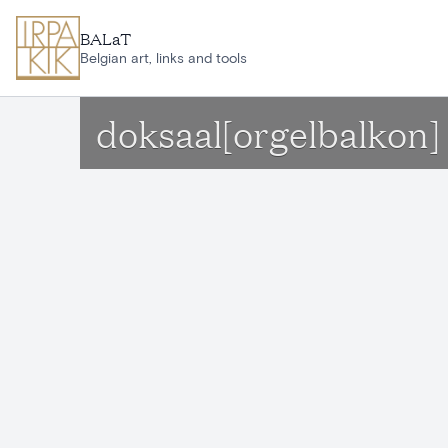
Ga naar hoofdinhoud
BALaT
Belgian art, links and tools
doksaal[orgelbalkon] 