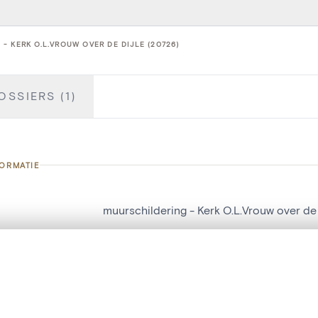
- KERK O.L.VROUW OVER DE DIJLE (20726)
OSSIERS (1)
FORMATIE
muurschildering - Kerk O.L.Vrouw over de 
nummer
20726
t een schuifbalk om ze te vergelijken — met gesynchroniseerd zoomen 
g
Kerk O.L.Vrouw over de Dijle
het menu.
Mechelen[deelgemeente]