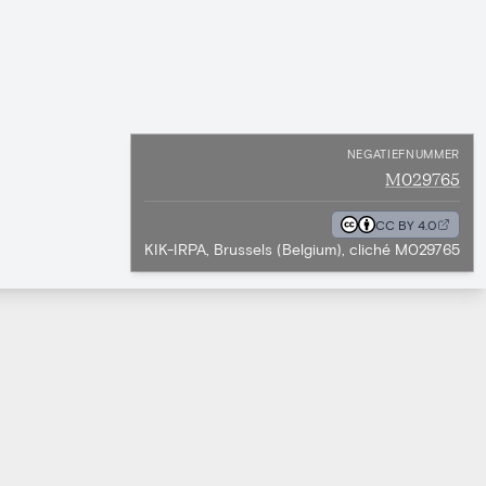
NEGATIEFNUMMER
M029765
CC BY 4.0
KIK-IRPA, Brussels (Belgium), cliché M029765