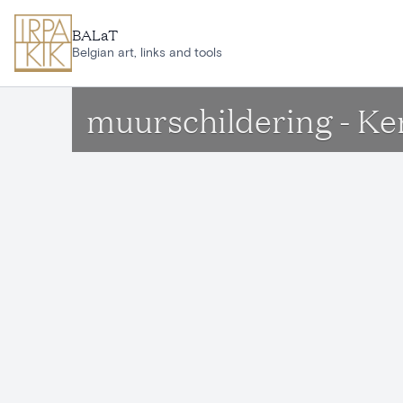
Ga naar hoofdinhoud
BALaT
Belgian art, links and tools
muurschildering - Ker