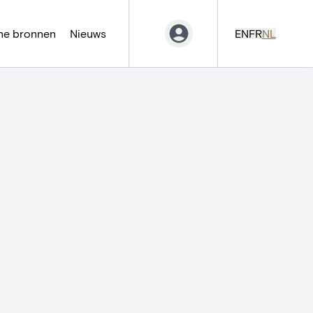
ne bronnen
Nieuws
EN
FR
NL