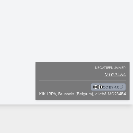
NEGATIEFNUMMER
M023454
CC BY 4.0
KIK-IRPA, Brussels (Belgium), cliché M023454