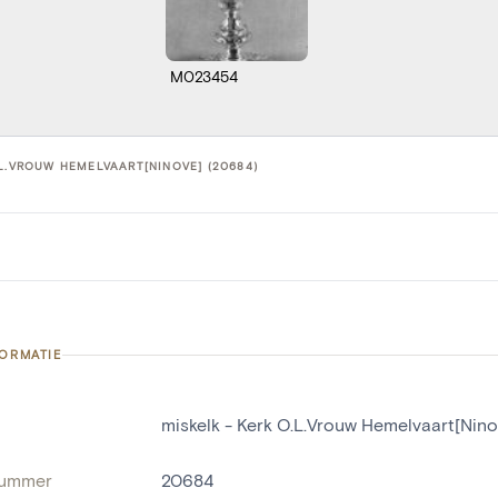
M023454
.L.VROUW HEMELVAART[NINOVE] (20684)
FORMATIE
miskelk - Kerk O.L.Vrouw Hemelvaart[Nino
nummer
20684