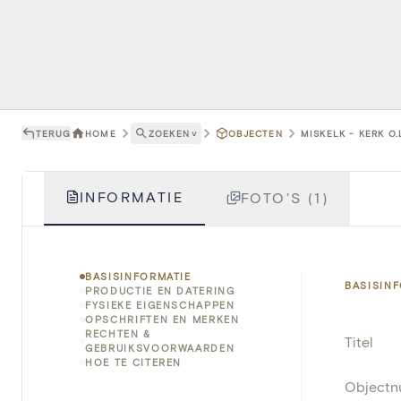
TERUG
HOME
ZOEKEN
˅
OBJECTEN
MISKELK - KERK O
INFORMATIE
FOTO'S (1)
BASISINFORMATIE
BASISIN
PRODUCTIE EN DATERING
FYSIEKE EIGENSCHAPPEN
OPSCHRIFTEN EN MERKEN
RECHTEN &
Titel
GEBRUIKSVOORWAARDEN
HOE TE CITEREN
Object