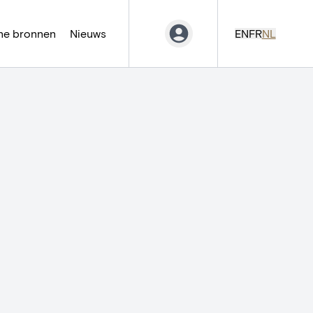
ne bronnen
Nieuws
EN
FR
NL