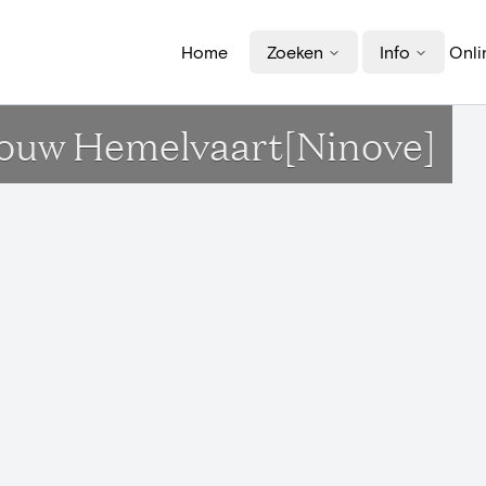
Home
Zoeken
Info
Onli
rouw Hemelvaart[Ninove]