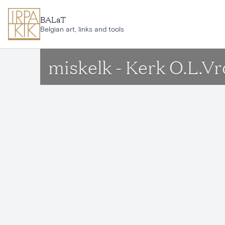
Ga naar hoofdinhoud
BALaT
Belgian art, links and tools
miskelk - Kerk O.L.V