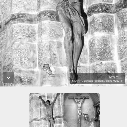
M262116
KIK-IRPA, Brussels (Belgium), cliché M262116