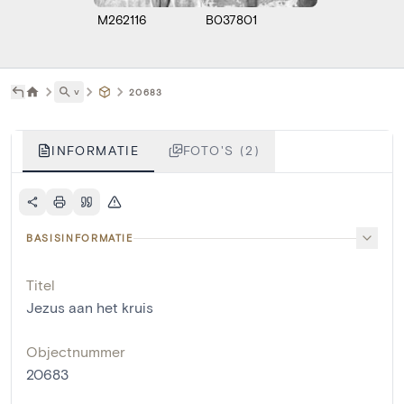
M262116
B037801
˅
20683
INFORMATIE
FOTO'S (2)
BASISINFORMATIE
Titel
Jezus aan het kruis
Objectnummer
20683