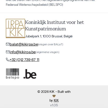
Federaal Wetenschapsbeleid (BELSPO)
Koninklijk Instituut voor het
Kunstpatrimonium
Jubelpark 1, 1000 Brussel, België
balat@kikirpa.be
(vragen over BALaT)
info@kikirpa.be
(algemene vragen)
+32 (0)2 739 67 11
©
2026
KIK
- Built with
by
KIK
v
1.05