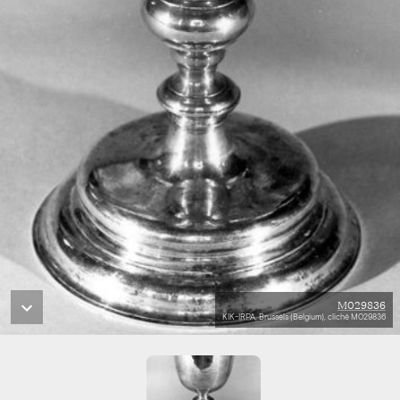
M029836
KIK-IRPA, Brussels (Belgium), cliché M029836