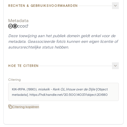
RECHTEN & GEBRUIKSVOORWAARDEN
Metadata
CC0
Deze toewijzing aan het publiek domein geldt enkel voor de
metadata. Geassocieerde foto's kunnen een eigen licentie of
auteursrechtelijke status hebben.
HOE TE CITEREN
Citering
KIK-IRPA. (1990). 
miskelk - Kerk O.L.Vrouw over de Dijle
 [Object 
metadata]. https://hdl.handle.net/20.500.14037/object.20680
Citering kopiëren