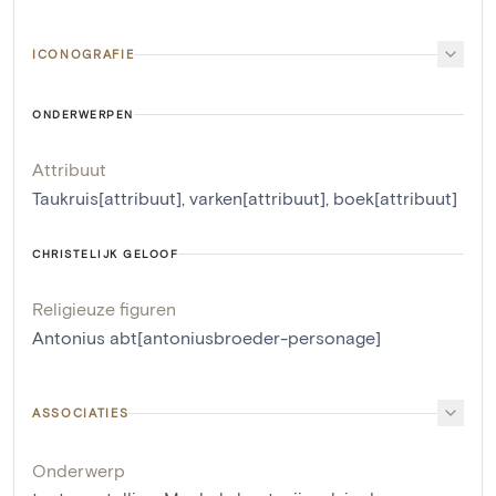
ICONOGRAFIE
ONDERWERPEN
Attribuut
Taukruis[attribuut]
,
varken[attribuut]
,
boek[attribuut]
CHRISTELIJK GELOOF
Religieuze figuren
Antonius abt[antoniusbroeder-personage]
ASSOCIATIES
Onderwerp