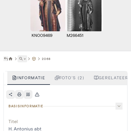
KN009469
M266451
˅
2068
INFORMATIE
FOTO'S (2)
GERELATEERD
BASISINFORMATIE
Titel
H. Antonius abt