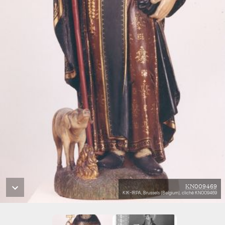
KN009469
KIK-IRPA, Brussels (Belgium), cliché KN009469