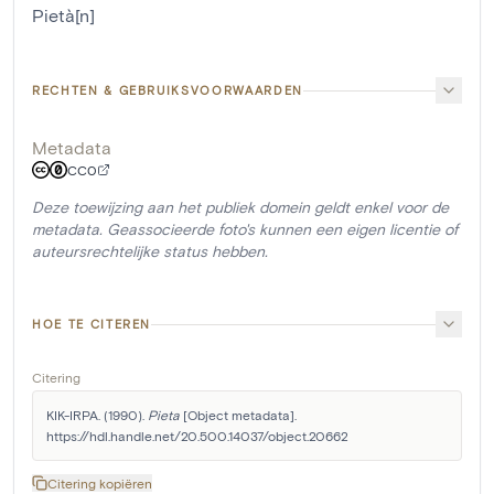
Pietà[n]
RECHTEN & GEBRUIKSVOORWAARDEN
Metadata
CC0
Deze toewijzing aan het publiek domein geldt enkel voor de
metadata. Geassocieerde foto's kunnen een eigen licentie of
auteursrechtelijke status hebben.
HOE TE CITEREN
Citering
KIK-IRPA. (1990). 
Pieta
 [Object metadata]. 
https://hdl.handle.net/20.500.14037/object.20662
Citering kopiëren