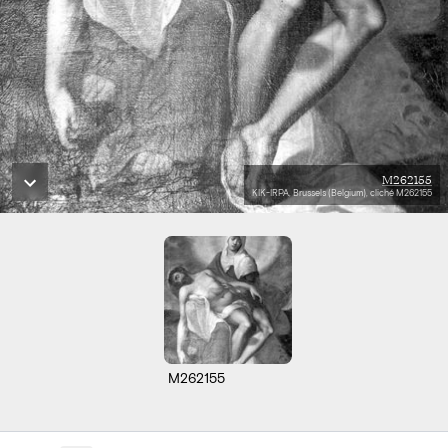
M262155
KIK-IRPA, Brussels (Belgium), cliché M262155
M262155