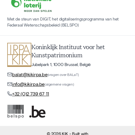
Met de steun van DIGIT, het digitaliseringsprogramma van het
Federaal Wetenschapsbeleid (BELSPO)
Koninklijk Instituut voor het
Kunstpatrimonium
Jubelpark 1, 1000 Brussel, België
balat@kikirpa.be
(vragen over BALaT)
info@kikirpa.be
(algemene vragen)
+32 (0)2 739 67 11
©
2026
KIK
- Built with