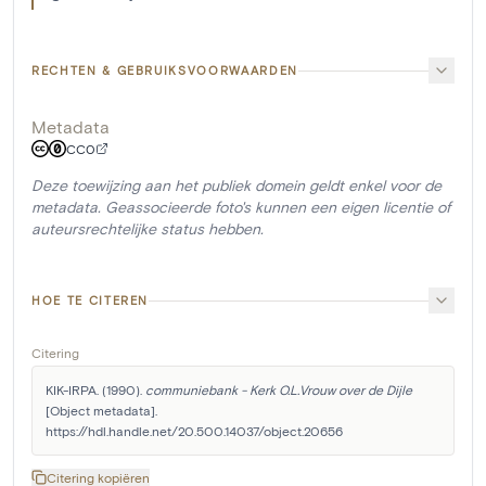
RECHTEN & GEBRUIKSVOORWAARDEN
Metadata
CC0
Deze toewijzing aan het publiek domein geldt enkel voor de
metadata. Geassocieerde foto's kunnen een eigen licentie of
auteursrechtelijke status hebben.
HOE TE CITEREN
Citering
KIK-IRPA. (1990). 
communiebank - Kerk O.L.Vrouw over de Dijle
[Object metadata]. 
https://hdl.handle.net/20.500.14037/object.20656
Citering kopiëren