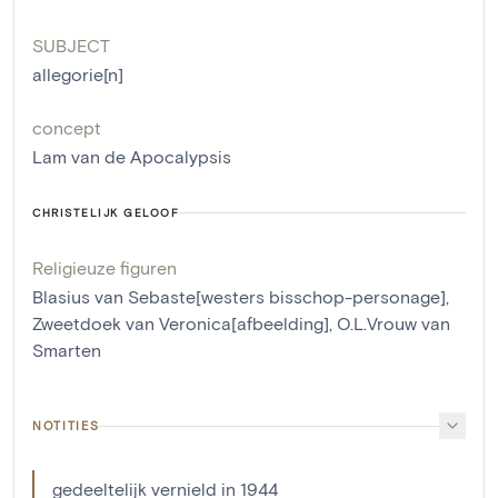
SUBJECT
allegorie[n]
concept
Lam van de Apocalypsis
CHRISTELIJK GELOOF
Religieuze figuren
Blasius van Sebaste[westers bisschop-personage]
,
Zweetdoek van Veronica[afbeelding]
,
O.L.Vrouw van
Smarten
NOTITIES
gedeeltelijk vernield in 1944