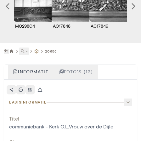
M029804
A017848
A017849
A017
˅
20656
INFORMATIE
FOTO'S (12)
BASISINFORMATIE
Titel
communiebank - Kerk O.L.Vrouw over de Dijle