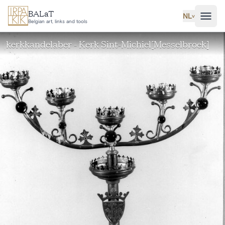
Ga naar hoofdinhoud
BALaT
NL
˅
Belgian art, links and tools
kerkkandelaber - Kerk Sint-Michiel[Messelbroek]