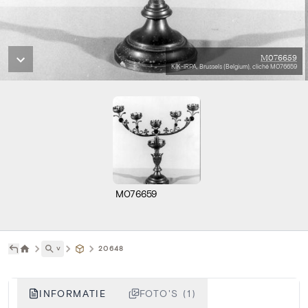
M076659
KIK-IRPA, Brussels (Belgium), cliché M076659
M076659
˅
20648
INFORMATIE
FOTO'S (1)