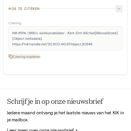
HOE TE CITEREN
Citering
KIK-IRPA. (1990). 
kerkkandelaber - Kerk Sint-Michiel[Messelbroek]
[Object metadata]. 
https://hdl.handle.net/20.500.14037/object.20648
Citering kopiëren
Schrijf je in op onze nieuwsbrief
Iedere maand ontvang je het laatste nieuws van het KIK in
je mailbox.
Lees meer over onze nieuwsbrief