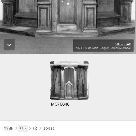
M076648
KIK-IRPA, Brussels (Belgium), cliché M076648
M076648
˅
20589