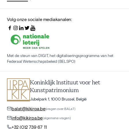
Volg onze sociale mediakanalen:
Met de steun van DIGIT, het digitaliseringsprogramma van het
Federaal Wetenschapsbeleid (BELSPO)
Koninklijk Instituut voor het
Kunstpatrimonium
Jubelpark 1, 1000 Brussel, België
balat@kikirpa.be
(vragen over BALaT)
info@kikirpa.be
(algemene vragen)
+32 (0)2 739 67 11