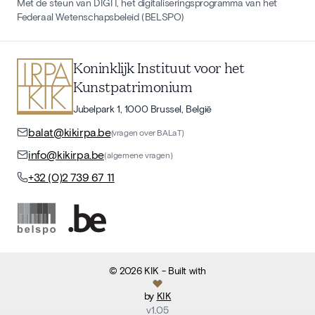
Met de steun van DIGIT, het digitaliseringsprogramma van het
Federaal Wetenschapsbeleid (BELSPO)
Koninklijk Instituut voor het
Kunstpatrimonium
Jubelpark 1, 1000 Brussel, België
balat@kikirpa.be
(vragen over BALaT)
info@kikirpa.be
(algemene vragen)
+32 (0)2 739 67 11
©
2026
KIK
- Built with
by
KIK
v
1.05