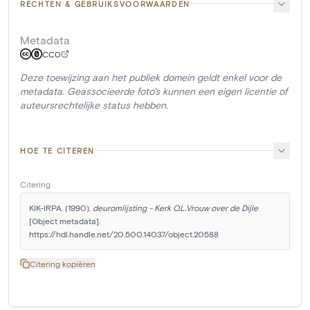
RECHTEN & GEBRUIKSVOORWAARDEN
Metadata
CC0
Deze toewijzing aan het publiek domein geldt enkel voor de
metadata. Geassocieerde foto's kunnen een eigen licentie of
auteursrechtelijke status hebben.
HOE TE CITEREN
Citering
KIK-IRPA. (1990). 
deuromlijsting - Kerk O.L.Vrouw over de Dijle
[Object metadata]. 
https://hdl.handle.net/20.500.14037/object.20588
Citering kopiëren