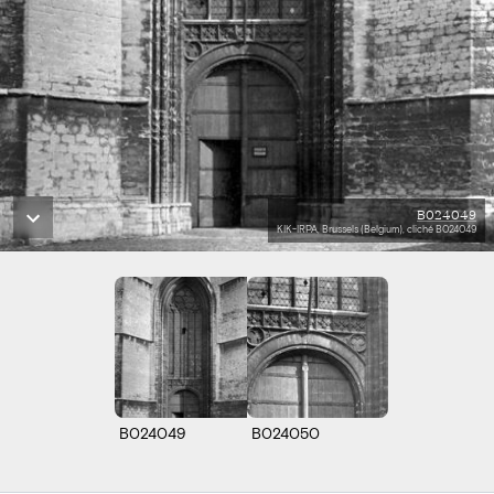
B024049
KIK-IRPA, Brussels (Belgium), cliché B024049
B024049
B024050