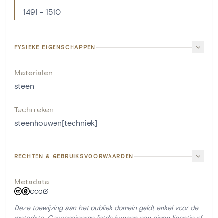
1491 - 1510
FYSIEKE EIGENSCHAPPEN
Materialen
steen
Technieken
steenhouwen[techniek]
RECHTEN & GEBRUIKSVOORWAARDEN
Metadata
CC0
Deze toewijzing aan het publiek domein geldt enkel voor de
metadata. Geassocieerde foto's kunnen een eigen licentie of