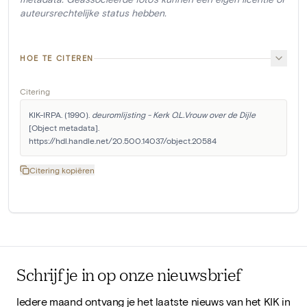
auteursrechtelijke status hebben.
HOE TE CITEREN
Citering
KIK-IRPA. (1990). 
deuromlijsting - Kerk O.L.Vrouw over de Dijle
[Object metadata]. 
https://hdl.handle.net/20.500.14037/object.20584
Citering kopiëren
Schrijf je in op onze nieuwsbrief
Iedere maand ontvang je het laatste nieuws van het KIK in