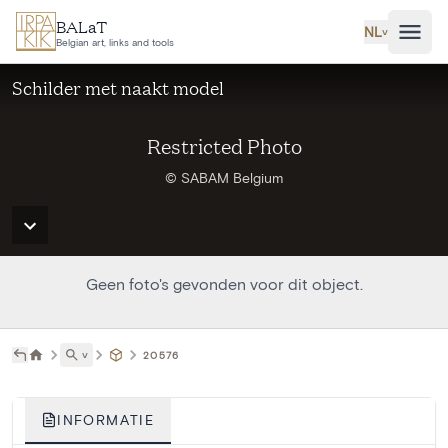
Ga naar hoofdinhoud
BALaT
NL
˅
Belgian art, links and tools
Schilder met naakt model
Restricted Photo
© SABAM Belgium
Geen foto's gevonden voor dit object.
˅
20576
INFORMATIE