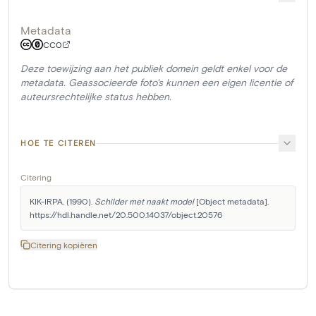
Metadata
CC0
Deze toewijzing aan het publiek domein geldt enkel voor de
metadata. Geassocieerde foto's kunnen een eigen licentie of
auteursrechtelijke status hebben.
HOE TE CITEREN
Citering
KIK-IRPA. (1990). 
Schilder met naakt model
 [Object metadata]. 
https://hdl.handle.net/20.500.14037/object.20576
Citering kopiëren