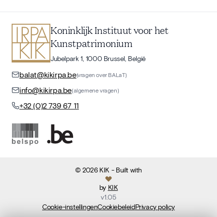
Koninklijk Instituut voor het
Kunstpatrimonium
Jubelpark 1, 1000 Brussel, België
balat@kikirpa.be
(vragen over BALaT)
info@kikirpa.be
(algemene vragen)
+32 (0)2 739 67 11
©
2026
KIK
- Built with
by
KIK
v
1.05
Cookie-instellingen
Cookiebeleid
Privacy policy