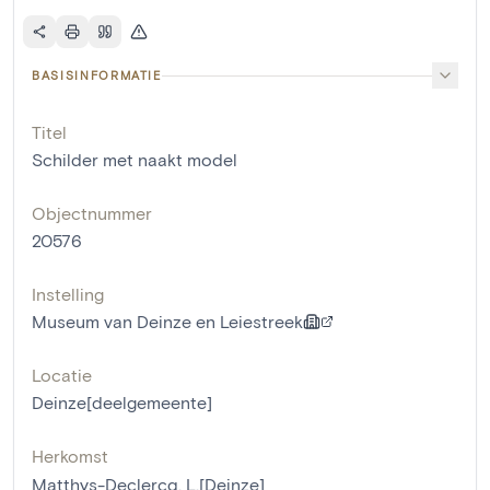
BASISINFORMATIE
Titel
Schilder met naakt model
Objectnummer
20576
Instelling
Museum van Deinze en Leiestreek
Locatie
Deinze[deelgemeente]
Herkomst
Matthys-Declercq, L.[Deinze]