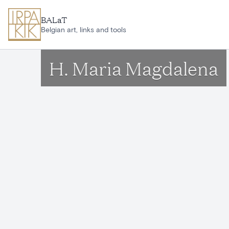
Ga naar hoofdinhoud
BALaT
Belgian art, links and tools
H. Maria Magdalena