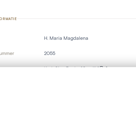
FORMATIE
H. Maria Magdalena
nummer
2055
g
Kerk Sint-Paulus[Opwijk]
Opwijk[deelgemeente]
t een schuifbalk om ze te vergelijken — met gesynchroniseerd zoomen 
het menu.
naam
schilderij
ngsset is leeg. Voeg foto's toe vanuit zoekresultaten of detailpagina's o
t identifier
hdl:20.500.14037/object.2055