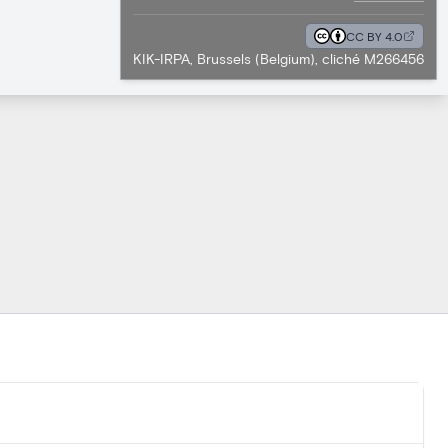
CC BY 4.0
KIK-IRPA, Brussels (Belgium), cliché M266456