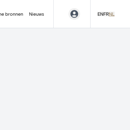
ne bronnen
Nieuws
EN
FR
NL