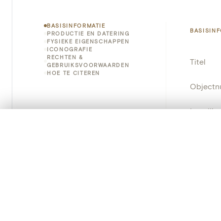
BASISINFORMATIE
BASISIN
PRODUCTIE EN DATERING
FYSIEKE EIGENSCHAPPEN
ICONOGRAFIE
RECHTEN &
Titel
GEBRUIKSVOORWAARDEN
HOE TE CITEREN
Object
Instellin
0/50 foto's
VERGELIJKINGSSET
Locatie
Zet je afbeeldingen naast elkaar, gelaagd of me
Je kunt deze set altijd opnieuw openen via “Mijn set” in 
Object
Je vergelijki
Persisten
Alles wissen