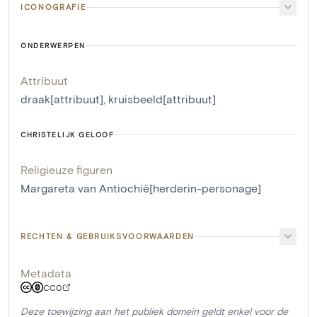
ICONOGRAFIE
ONDERWERPEN
Attribuut
draak[attribuut]
,
kruisbeeld[attribuut]
CHRISTELIJK GELOOF
Religieuze figuren
Margareta van Antiochië[herderin-personage]
RECHTEN & GEBRUIKSVOORWAARDEN
Metadata
CC0
Deze toewijzing aan het publiek domein geldt enkel voor de