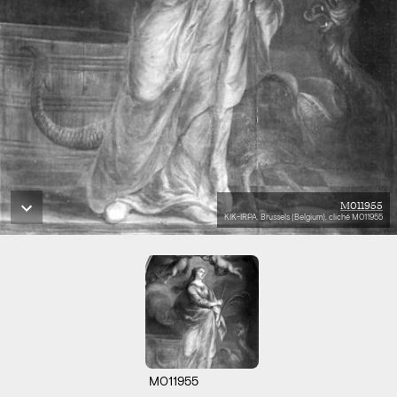
M011955
KIK-IRPA, Brussels (Belgium), cliché M011955
M011955